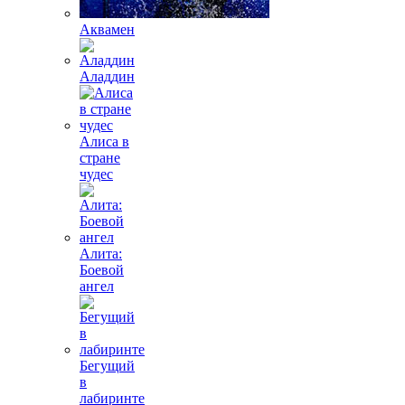
Аквамен
Аладдин
Алиса в
стране
чудес
Алита:
Боевой
ангел
Бегущий
в
лабиринте