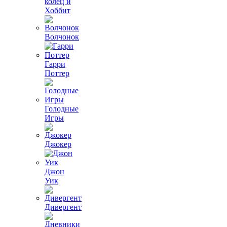
колец и
Хоббит
Волчонок
Гарри
Поттер
Голодные
Игры
Джокер
Джон
Уик
Дивергент