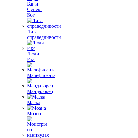
Баг и
Супер-
Кот
Лига
справедливости
Люди
Икс
Малефисента
Мандалорец
Маска
Моана