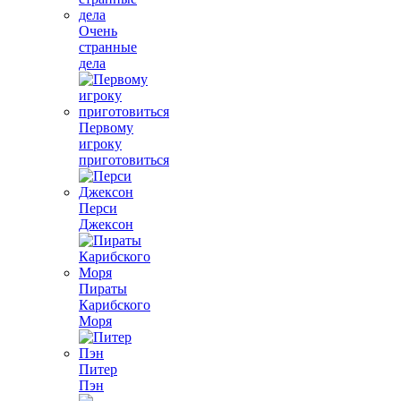
Очень
странные
дела
Первому
игроку
приготовиться
Перси
Джексон
Пираты
Карибского
Моря
Питер
Пэн