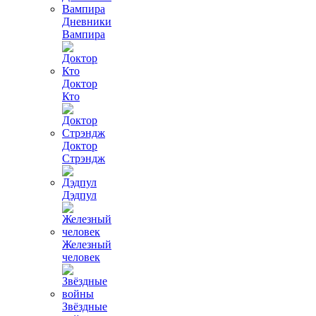
Дневники
Вампира
Доктор
Кто
Доктор
Стрэндж
Дэдпул
Железный
человек
Звёздные