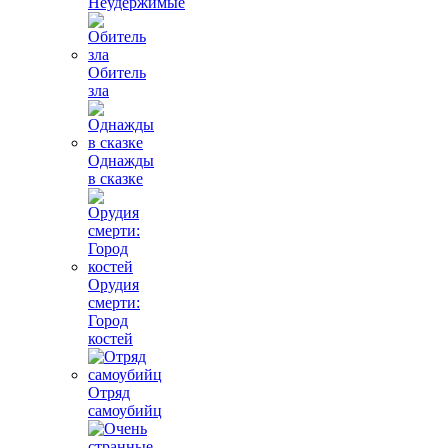
Неудержимые
Обитель
зла
Однажды
в сказке
Орудия
смерти:
Город
костей
Отряд
самоубийц