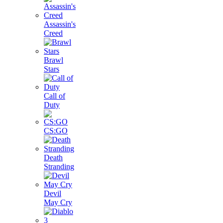
Assassin's
Creed
Brawl
Stars
Call of
Duty
CS:GO
Death
Stranding
Devil
May Cry