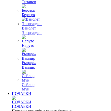
Титанов
Берсерк
Вайолет
Эвергарден
Наруто
Рыцарь-
Вампир
Сейлор
Мун
ПОДАРКИ
ПОДАРКИ
Подарки для себя и ваших близких. ..