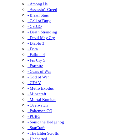
- Among Us
- Assassin's Creed
- Brawl Stars
- Call of Duty
- CS:GO
- Death Stranding
- Devil May Cry
- Diablo 3
- Dota
- Fallout 4
- Far Cry 5
- Fortnite
- Gears of War
- God of War
- GTA V
- Metro Exodus
- Minecraft
- Mortal Kombat
- Overwatch
- Pokemon GO
- PUBG
- Sonic the Hedgehog
- StarCraft
- The Elder Scrolls
- Uncharted