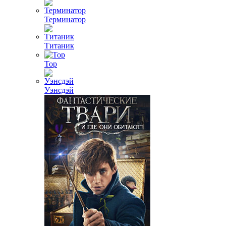
Терминатор
Титаник
Тор
Уэнсдэй