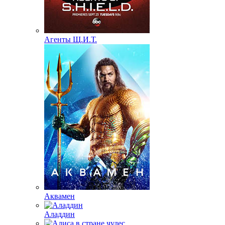
Агенты Щ.И.Т.
Аквамен
Аладдин