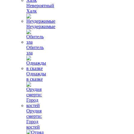
Невероятный
Халк
Неудержимые
Обитель
зла
Однажды
в сказке
Орудия
смерти:
Город
костей