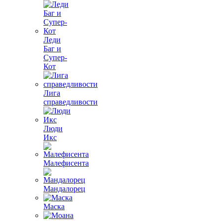
Леди
Баг и
Супер-
Кот
Лига
справедливости
Люди
Икс
Малефисента
Мандалорец
Маска