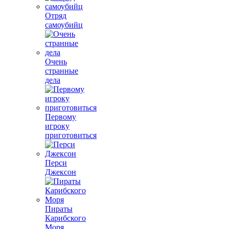
Отряд
самоубийц
Очень
странные
дела
Первому
игроку
приготовиться
Перси
Джексон
Пираты
Карибского
Моря