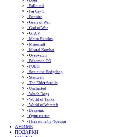
- Dota
- Fallout 4
- Far Cry 5
- Fortnite
- Gears of War
- God of War
- GTA V
- Metro Exodus
- Minecraft
- Mortal Kombat
- Overwatch
- Pokemon GO
- PUBG
- Sonic the Hedgehog
- StarCraft
- The Elder Scrolls
- Uncharted
- Watch Dogs
- World of Tanks
- World of Warcraft
- Ведьмак
- Одни из нас
- Пять ночей у Фредди
АНИМЕ
ПОДАРКИ