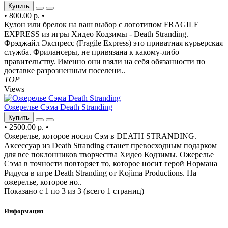
Купить
•
800.00 р.
•
Кулон или брелок на ваш выбор с логотипом FRAGILE
EXPRESS из игры Хидео Кодзимы - Death Stranding.
Фрэджайл Экспресс (Fragile Express) это приватная курьерская
служба. Фрилансеры, не привязана к какому-либо
правительству. Именно они взяли на себя обязанности по
доставке разрозненным поселени..
TOP
Views
Ожерелье Сэма Death Stranding
Купить
•
2500.00 р.
•
Ожерелье, которое носил Сэм в DEATH STRANDING.
Аксессуар из Death Stranding станет превосходным подарком
для все поклонников творчества Хидео Кодзимы. Ожерелье
Сэма в точности повторяет то, которое носит герой Нормана
Ридуса в игре Death Stranding от Kojima Productions. На
ожерелье, которое но..
Показано с 1 по 3 из 3 (всего 1 страниц)
Информация