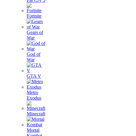
Far Cry 5
Fortnite
Gears of
War
God of
War
GTA V
Metro
Exodus
Minecraft
Mortal
Kombat