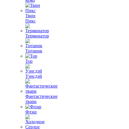
Коко
Твин
Пикс
Терминатор
Титаник
Тор
Уэнсдэй
Фантастические
твари
Флэш