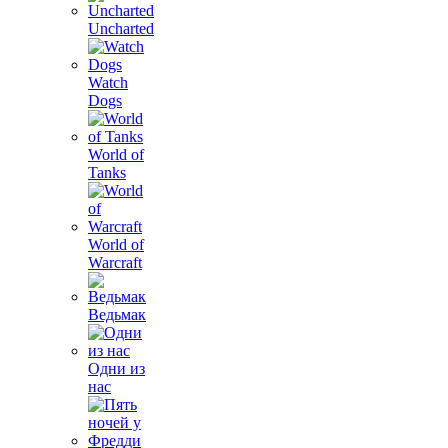
Uncharted
Watch
Dogs
World of
Tanks
World of
Warcraft
Ведьмак
Одни из
нас