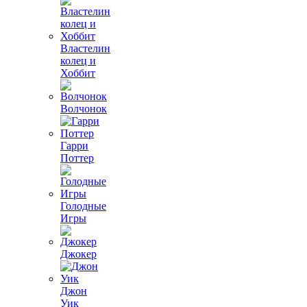
Властелин
колец и
Хоббит
Волчонок
Гарри
Поттер
Голодные
Игры
Джокер
Джон
Уик