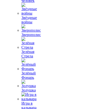
человек
Звёздные
войны
Зверополис
Зелёная
Стрела
Зелёный
Фонарь
Золушка
Игра в
кальмара