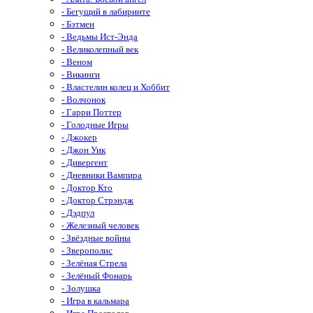
- Бегущий в лабиринте
- Бэтмен
- Ведьмы Ист-Энда
- Великолепный век
- Веном
- Викинги
- Властелин колец и Хоббит
- Волчонок
- Гарри Поттер
- Голодные Игры
- Джокер
- Джон Уик
- Дивергент
- Дневники Вампира
- Доктор Кто
- Доктор Стрэндж
- Дэдпул
- Железный человек
- Звёздные войны
- Зверополис
- Зелёная Стрела
- Зелёный Фонарь
- Золушка
- Игра в кальмара