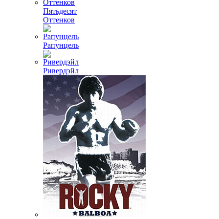
Пятьдесят
Оттенков
Рапунцель
Ривердэйл