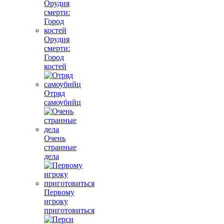
Орудия
смерти:
Город
костей
Отряд
самоубийц
Очень
странные
дела
Первому
игроку
приготовиться