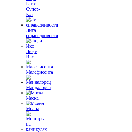
Баг и
Супер-
Кот
Лига
справедливости
Люди
Икс
Малефисента
Мандалорец
Маска
Моана