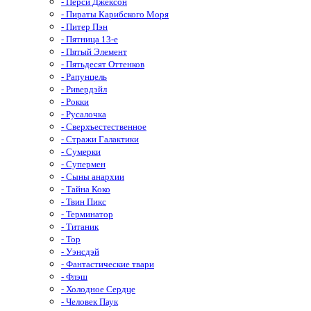
- Перси Джексон
- Пираты Карибского Моря
- Питер Пэн
- Пятница 13-е
- Пятый Элемент
- Пятьдесят Оттенков
- Рапунцель
- Ривердэйл
- Рокки
- Русалочка
- Сверхъестественное
- Стражи Галактики
- Сумерки
- Супермен
- Сыны анархии
- Тайна Коко
- Твин Пикс
- Терминатор
- Титаник
- Тор
- Уэнсдэй
- Фантастические твари
- Флэш
- Холодное Сердце
- Человек Паук