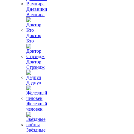
Дневники
Вампира
Доктор
Кто
Доктор
Стрэндж
Дэдпул
Железный
человек
Звёздные