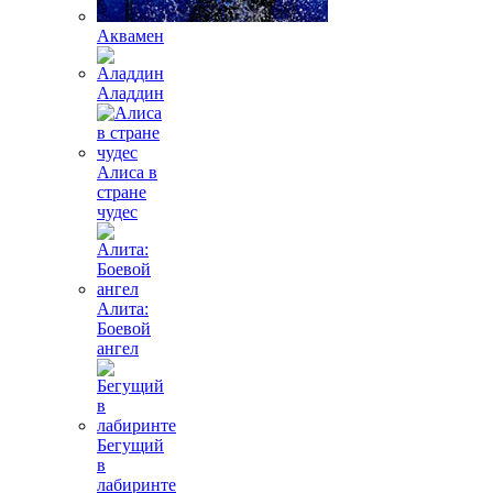
Аквамен
Аладдин
Алиса в
стране
чудес
Алита:
Боевой
ангел
Бегущий
в
лабиринте