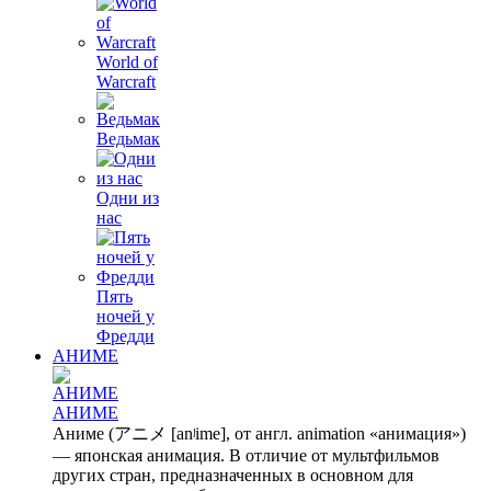
World of
Warcraft
Ведьмак
Одни из
нас
Пять
ночей у
Фредди
АНИМЕ
АНИМЕ
Аниме (アニメ [anʲime], от англ. animation «анимация»)
— японская анимация. В отличие от мультфильмов
других стран, предназначенных в основном для