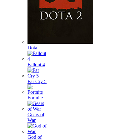
Dota
Fallout 4
Far Cry 5
Fortnite
Gears of
War
God of