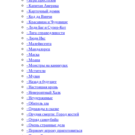
- Игра Престолов
- Капитан Америка
- Карточный домик
- Код да Винчи
- Красавица и Чудовище
- Леди Баг и Супер-Кот
- Лига справедливости
- Люди Икс
- Малефисента
- Мандалорец
- Маска
- Моана
- Монстры на каникулах
- Мстители
- Мулан
- Назад в будущее
- Настоящая кровь
- Невероятный Халк
- Неудержимые
- Обитель зла
- Однажды в сказке
- Орудия смерти: Город костей
- Отряд самоубийц
- Очень странные дела
- Первому игроку приготовиться