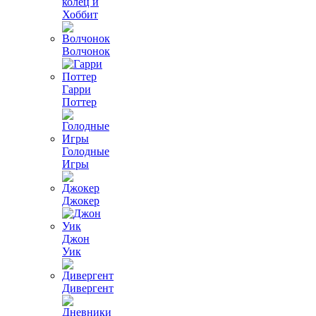
колец и
Хоббит
Волчонок
Гарри
Поттер
Голодные
Игры
Джокер
Джон
Уик
Дивергент