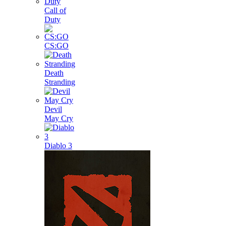
Call of
Duty
CS:GO
Death
Stranding
Devil
May Cry
Diablo 3