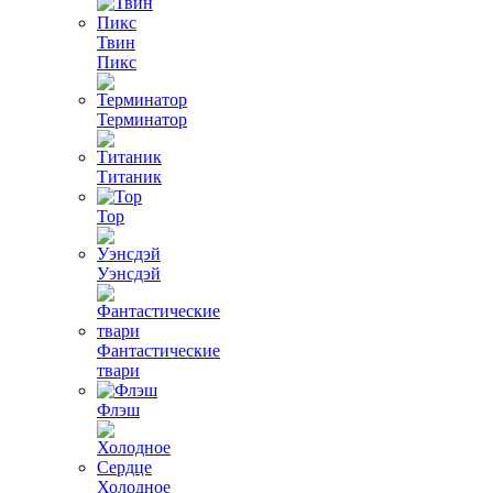
Твин
Пикс
Терминатор
Титаник
Тор
Уэнсдэй
Фантастические
твари
Флэш
Холодное