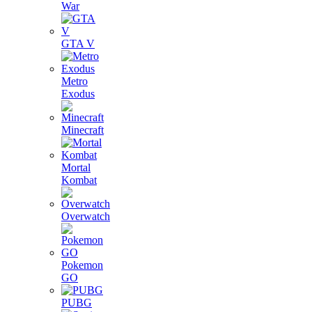
War
GTA V
Metro
Exodus
Minecraft
Mortal
Kombat
Overwatch
Pokemon
GO
PUBG