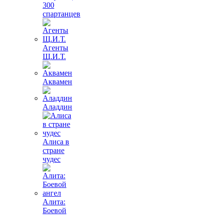
300
спартанцев
Агенты
Щ.И.Т.
Аквамен
Аладдин
Алиса в
стране
чудес
Алита:
Боевой