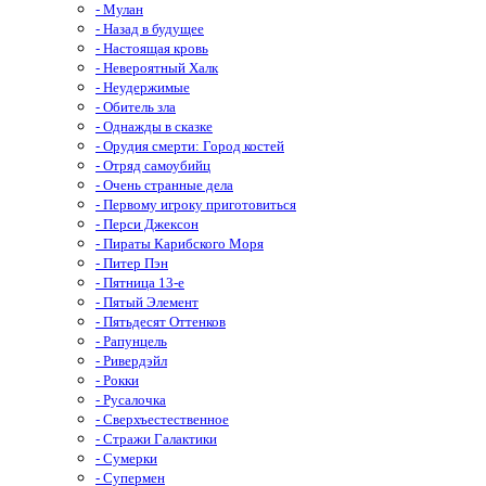
- Мулан
- Назад в будущее
- Настоящая кровь
- Невероятный Халк
- Неудержимые
- Обитель зла
- Однажды в сказке
- Орудия смерти: Город костей
- Отряд самоубийц
- Очень странные дела
- Первому игроку приготовиться
- Перси Джексон
- Пираты Карибского Моря
- Питер Пэн
- Пятница 13-е
- Пятый Элемент
- Пятьдесят Оттенков
- Рапунцель
- Ривердэйл
- Рокки
- Русалочка
- Сверхъестественное
- Стражи Галактики
- Сумерки
- Супермен