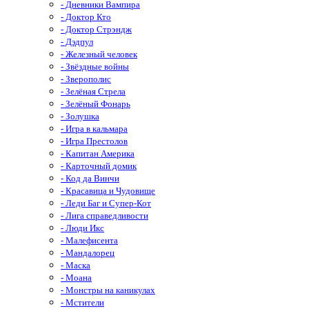
- Дневники Вампира
- Доктор Кто
- Доктор Стрэндж
- Дэдпул
- Железный человек
- Звёздные войны
- Зверополис
- Зелёная Стрела
- Зелёный Фонарь
- Золушка
- Игра в кальмара
- Игра Престолов
- Капитан Америка
- Карточный домик
- Код да Винчи
- Красавица и Чудовище
- Леди Баг и Супер-Кот
- Лига справедливости
- Люди Икс
- Малефисента
- Мандалорец
- Маска
- Моана
- Монстры на каникулах
- Мстители