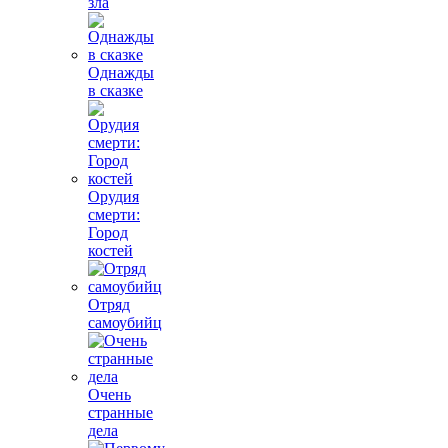
зла
Однажды
в сказке
Орудия
смерти:
Город
костей
Отряд
самоубийц
Очень
странные
дела