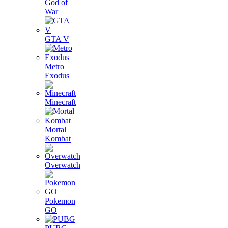
God of
War
GTA V
Metro
Exodus
Minecraft
Mortal
Kombat
Overwatch
Pokemon
GO