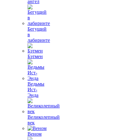
ангел
Бегущий
в
лабиринте
Бэтмен
Ведьмы
Ист-
Энда
Великолепный
век
Веном