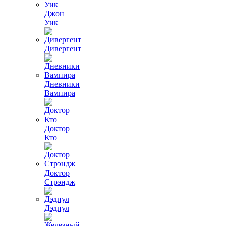
Джон
Уик
Дивергент
Дневники
Вампира
Доктор
Кто
Доктор
Стрэндж
Дэдпул