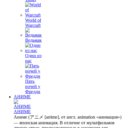
World of
Warcraft
Ведьмак
Одни из
нас
Пять
ночей у
Фредди
АНИМЕ
АНИМЕ
Аниме (アニメ [anʲime], от англ. animation «анимация»)
— японская анимация. В отличие от мультфильмов
других стран, предназначенных в основном для