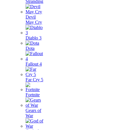
Stranding
Devil
May Cry
Diablo 3
Dota
Fallout 4
Far Cry 5
Fortnite
Gears of
War