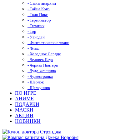
- Сыны анархии
- Тайна Коко
- Твин Пикс
- Терминатор
- Титаник
- Тор
- Уэнсдэй
- Фантастические твари
- Флэш
- Холодное Сердце
- Человек Паук
- Черная Пантера
- Чудо-женщина
- Чужестранка
- Шерлок
- Щелкунчик
ПО ИГРЕ
АНИМЕ
ПОДАРКИ
МАСКИ
АКЦИИ
НОВИНКИ