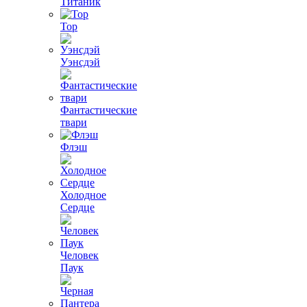
Титаник
Тор
Уэнсдэй
Фантастические
твари
Флэш
Холодное
Сердце
Человек
Паук