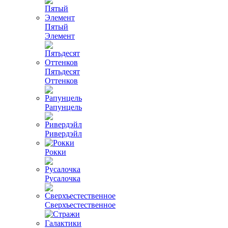
Пятый
Элемент
Пятьдесят
Оттенков
Рапунцель
Ривердэйл
Рокки
Русалочка
Сверхъестественное