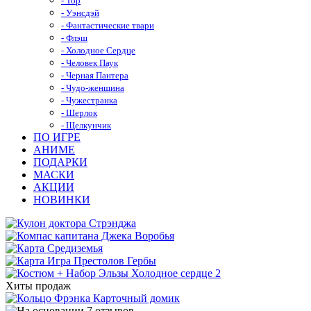
- Тор
- Уэнсдэй
- Фантастические твари
- Флэш
- Холодное Сердце
- Человек Паук
- Черная Пантера
- Чудо-женщина
- Чужестранка
- Шерлок
- Щелкунчик
ПО ИГРЕ
АНИМЕ
ПОДАРКИ
МАСКИ
АКЦИИ
НОВИНКИ
Хиты продаж