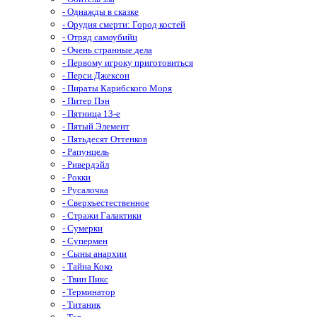
- Однажды в сказке
- Орудия смерти: Город костей
- Отряд самоубийц
- Очень странные дела
- Первому игроку приготовиться
- Перси Джексон
- Пираты Карибского Моря
- Питер Пэн
- Пятница 13-е
- Пятый Элемент
- Пятьдесят Оттенков
- Рапунцель
- Ривердэйл
- Рокки
- Русалочка
- Сверхъестественное
- Стражи Галактики
- Сумерки
- Супермен
- Сыны анархии
- Тайна Коко
- Твин Пикс
- Терминатор
- Титаник