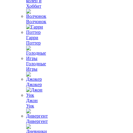
колец и
Хоббит
Волчонок
Гарри
Поттер
Голодные
Игры
Джокер
Джон
Уик
Дивергент