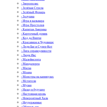
- Зверополис
- Зелёная Стрела
- Зелёный Фонарь
- Золушка
- Игра в кальмара
- Игра Престолов
- Капитан Америка
- Карточный домик
- Код да Винчи
- Красавица и Чудовище
- Леди Баг и Супер-Кот
- Лига справедливости
- Люди Икс
- Малефисента
- Мандалорец
- Маска
- Моана
- Монстры на каникулах
- Мстители
- Мулан
- Назад в будущее
- Настоящая кровь
- Невероятный Халк
- Неудержимые
- Обитель зла