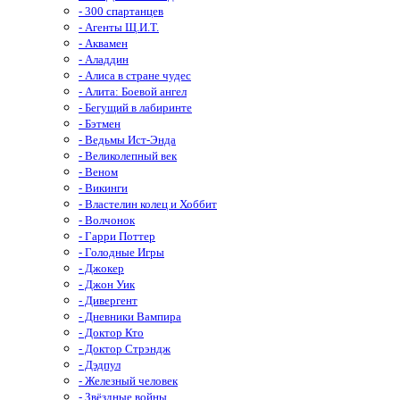
- 300 спартанцев
- Агенты Щ.И.Т.
- Аквамен
- Аладдин
- Алиса в стране чудес
- Алита: Боевой ангел
- Бегущий в лабиринте
- Бэтмен
- Ведьмы Ист-Энда
- Великолепный век
- Веном
- Викинги
- Властелин колец и Хоббит
- Волчонок
- Гарри Поттер
- Голодные Игры
- Джокер
- Джон Уик
- Дивергент
- Дневники Вампира
- Доктор Кто
- Доктор Стрэндж
- Дэдпул
- Железный человек
- Звёздные войны