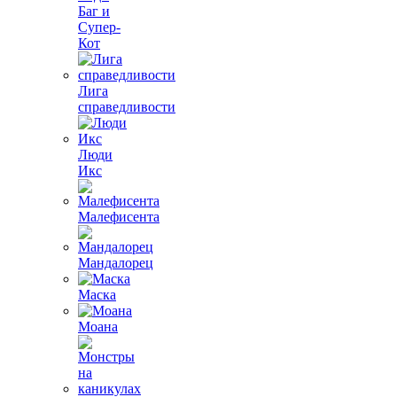
Баг и
Супер-
Кот
Лига
справедливости
Люди
Икс
Малефисента
Мандалорец
Маска
Моана