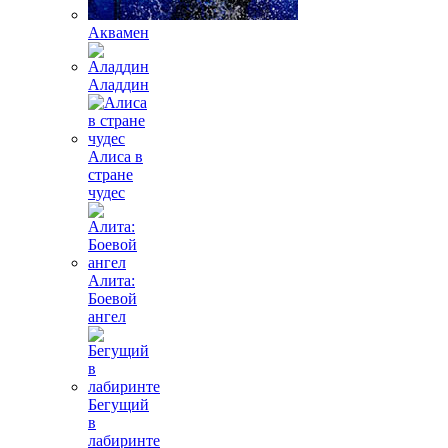
Аквамен
Аладдин
Алиса в
стране
чудес
Алита:
Боевой
ангел
Бегущий
в
лабиринте