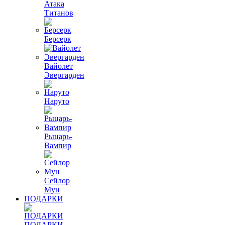
Атака
Титанов
Берсерк
Вайолет
Эвергарден
Наруто
Рыцарь-
Вампир
Сейлор
Мун
ПОДАРКИ
ПОДАРКИ