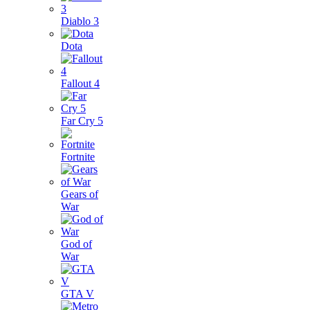
Diablo 3
Dota
Fallout 4
Far Cry 5
Fortnite
Gears of
War
God of
War
GTA V