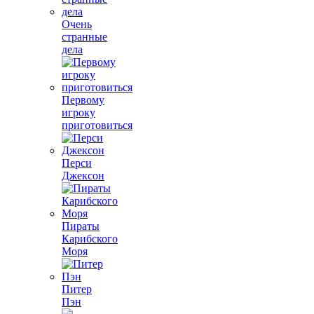
Очень
странные
дела
Первому
игроку
приготовиться
Перси
Джексон
Пираты
Карибского
Моря
Питер
Пэн