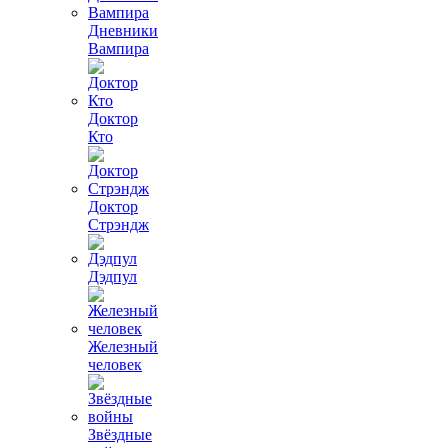
Дневники
Вампира
Доктор
Кто
Доктор
Стрэндж
Дэдпул
Железный
человек
Звёздные