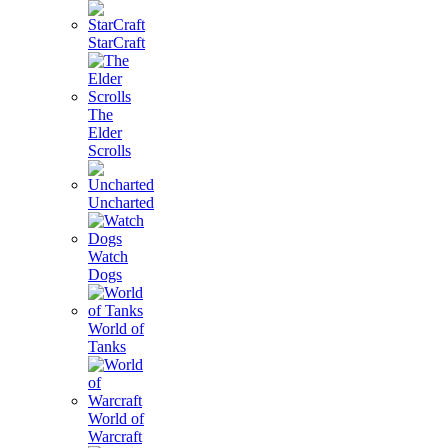
StarCraft
The
Elder
Scrolls
Uncharted
Watch
Dogs
World of
Tanks
World of
Warcraft