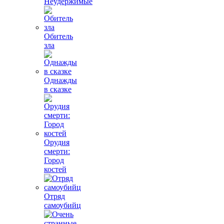
Неудержимые
Обитель
зла
Однажды
в сказке
Орудия
смерти:
Город
костей
Отряд
самоубийц