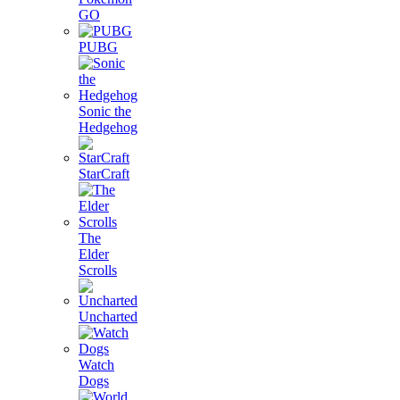
GO
PUBG
Sonic the
Hedgehog
StarCraft
The
Elder
Scrolls
Uncharted
Watch
Dogs