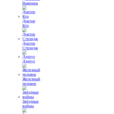
Вампира
Доктор
Кто
Доктор
Стрэндж
Дэдпул
Железный
человек
Звёздные
войны