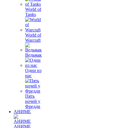
World of
Tanks
World of
Warcraft
Ведьмак
Одни из
нас
Пять
ночей у
Фредди
АНИМЕ
АНИМЕ