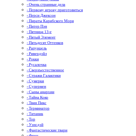
- Очень странные дела
- Первому игроку приготовиться
- Перси Джексон
- Пираты Карибского Моря
- Питер Пэн
- Пятница 13-е
- Пятый Элемент
- Пятьдесят Оттенков
- Рапунцель
- Ривердэйл
- Рокки
- Русалочка
- Сверхъестественное
- Стражи Галактики
- Сумерки
- Супермен
- Сыны анархии
- Тайна Коко
- Твин Пикс
- Терминатор
- Титаник
- Тор
- Уэнсдэй
- Фантастические твари
- Флэш