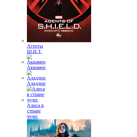
Агенты
Щ.И.Т.
Аквамен
Аладдин
Алиса в
стране
чудес