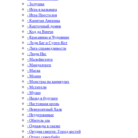
- Золушка
- Игра в кальмара
- Игра Престолов
- Капитан Америка
- Карточный домик
- Код да Винчи
- Красавица и Чудовище
- Леди Баг и Супер-Кот
- Лига справедливости
- Люди Икс
- Малефисента
- Мандалорец
- Маска
- Моана
- Монстры на каникулах
- Мстители
- Мулан
- Назад в будущее
- Настоящая кровь
- Невероятный Халк
- Неудержимые
- Обитель зла
- Однажды в сказке
- Орудия смерти: Город костей
- Отряд самоубийц