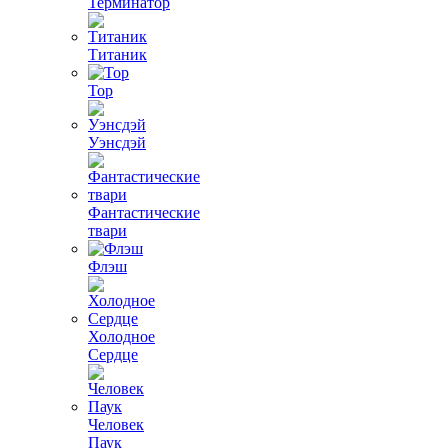
Терминатор
Титаник
Тор
Уэнсдэй
Фантастические
твари
Флэш
Холодное
Сердце
Человек
Паук