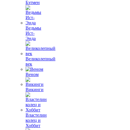
Бэтмен
Ведьмы
Ист-
Энда
Великолепный
век
Веном
Викинги
Властелин
колец и
Хоббит