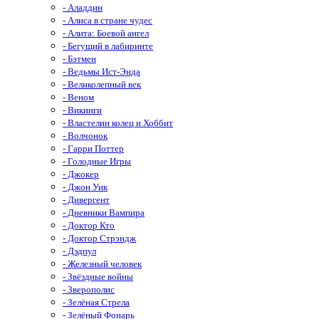
- Аладдин
- Алиса в стране чудес
- Алита: Боевой ангел
- Бегущий в лабиринте
- Бэтмен
- Ведьмы Ист-Энда
- Великолепный век
- Веном
- Викинги
- Властелин колец и Хоббит
- Волчонок
- Гарри Поттер
- Голодные Игры
- Джокер
- Джон Уик
- Дивергент
- Дневники Вампира
- Доктор Кто
- Доктор Стрэндж
- Дэдпул
- Железный человек
- Звёздные войны
- Зверополис
- Зелёная Стрела
- Зелёный Фонарь