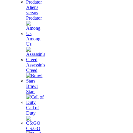
Aliens
versus
Predator
Among
Us
Assassin's
Creed
Brawl
Stars
Call of
Duty
CS:GO