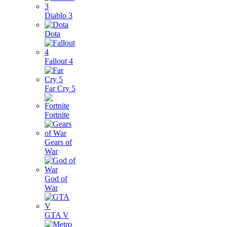
Diablo 3
Dota
Fallout 4
Far Cry 5
Fortnite
Gears of
War
God of
War
GTA V