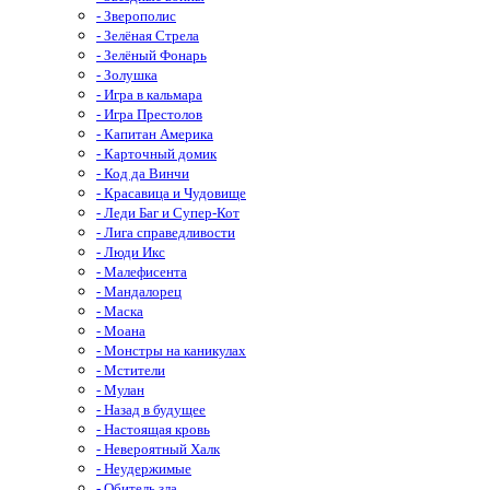
- Зверополис
- Зелёная Стрела
- Зелёный Фонарь
- Золушка
- Игра в кальмара
- Игра Престолов
- Капитан Америка
- Карточный домик
- Код да Винчи
- Красавица и Чудовище
- Леди Баг и Супер-Кот
- Лига справедливости
- Люди Икс
- Малефисента
- Мандалорец
- Маска
- Моана
- Монстры на каникулах
- Мстители
- Мулан
- Назад в будущее
- Настоящая кровь
- Невероятный Халк
- Неудержимые
- Обитель зла