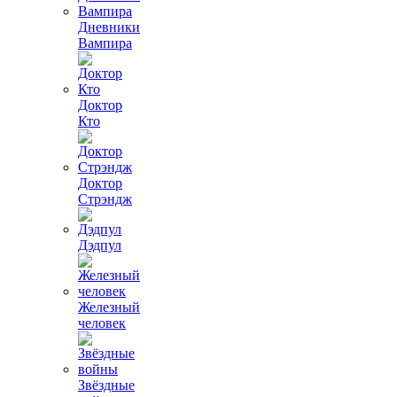
Дневники
Вампира
Доктор
Кто
Доктор
Стрэндж
Дэдпул
Железный
человек
Звёздные