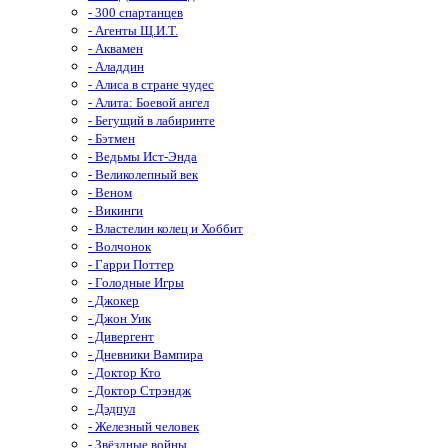
- 300 спартанцев
- Агенты Щ.И.Т.
- Аквамен
- Аладдин
- Алиса в стране чудес
- Алита: Боевой ангел
- Бегущий в лабиринте
- Бэтмен
- Ведьмы Ист-Энда
- Великолепный век
- Веном
- Викинги
- Властелин колец и Хоббит
- Волчонок
- Гарри Поттер
- Голодные Игры
- Джокер
- Джон Уик
- Дивергент
- Дневники Вампира
- Доктор Кто
- Доктор Стрэндж
- Дэдпул
- Железный человек
- Звёздные войны