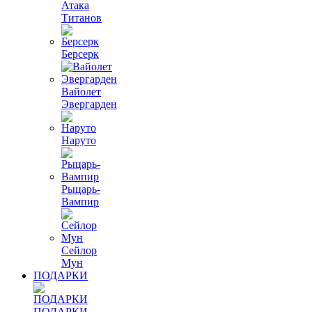
Атака
Титанов
Берсерк
Вайолет
Эвергарден
Наруто
Рыцарь-
Вампир
Сейлор
Мун
ПОДАРКИ
ПОДАРКИ