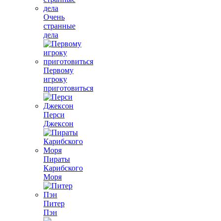
Очень
странные
дела
Первому
игроку
приготовиться
Перси
Джексон
Пираты
Карибского
Моря
Питер
Пэн