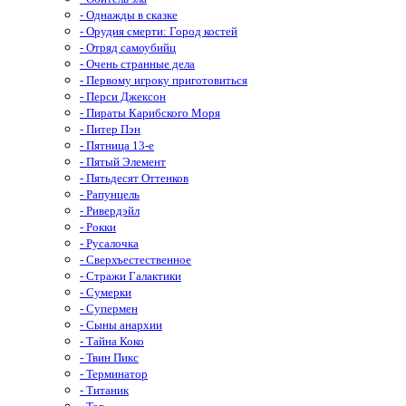
- Однажды в сказке
- Орудия смерти: Город костей
- Отряд самоубийц
- Очень странные дела
- Первому игроку приготовиться
- Перси Джексон
- Пираты Карибского Моря
- Питер Пэн
- Пятница 13-е
- Пятый Элемент
- Пятьдесят Оттенков
- Рапунцель
- Ривердэйл
- Рокки
- Русалочка
- Сверхъестественное
- Стражи Галактики
- Сумерки
- Супермен
- Сыны анархии
- Тайна Коко
- Твин Пикс
- Терминатор
- Титаник