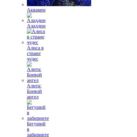
Аквамен
Аладдин
Алиса в
стране
чудес
Алита:
Боевой
ангел
Бегущий
в
лабиринте