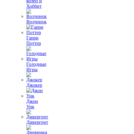
колец и
Хоббит
Волчонок
Гарри
Поттер
Голодные
Игры
Джокер
Джон
Уик
Дивергент