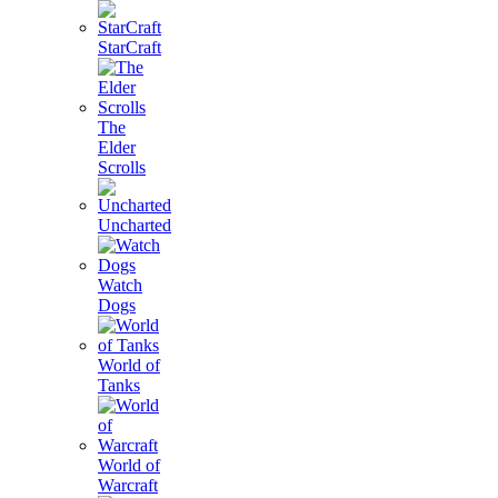
StarCraft
The
Elder
Scrolls
Uncharted
Watch
Dogs
World of
Tanks
World of
Warcraft