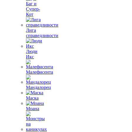
Баг и
Супер-
Кот
Лига
справедливости
Люди
Икс
Малефисента
Мандалорец
Маска
Моана