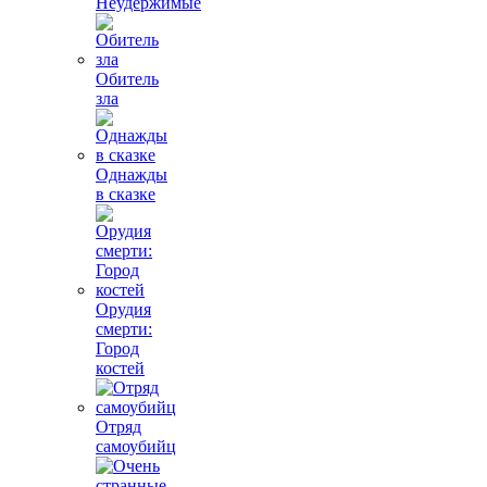
Неудержимые
Обитель
зла
Однажды
в сказке
Орудия
смерти:
Город
костей
Отряд
самоубийц