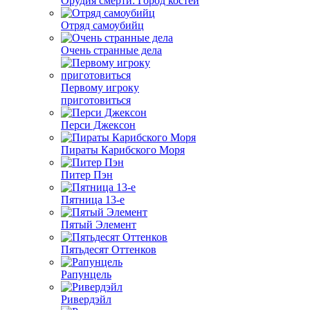
Орудия смерти: Город костей
Отряд самоубийц
Очень странные дела
Первому игроку
приготовиться
Перси Джексон
Пираты Карибского Моря
Питер Пэн
Пятница 13-е
Пятый Элемент
Пятьдесят Оттенков
Рапунцель
Ривердэйл