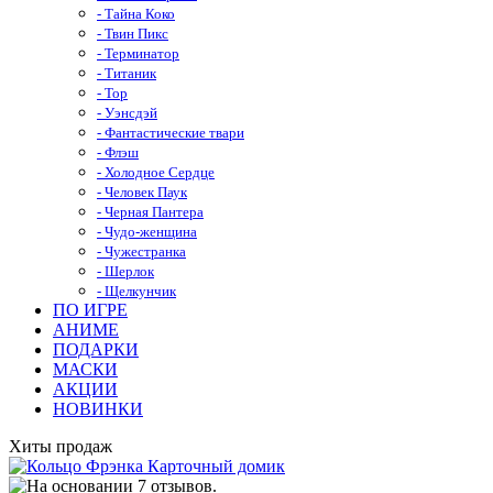
- Тайна Коко
- Твин Пикс
- Терминатор
- Титаник
- Тор
- Уэнсдэй
- Фантастические твари
- Флэш
- Холодное Сердце
- Человек Паук
- Черная Пантера
- Чудо-женщина
- Чужестранка
- Шерлок
- Щелкунчик
ПО ИГРЕ
АНИМЕ
ПОДАРКИ
МАСКИ
АКЦИИ
НОВИНКИ
Хиты продаж