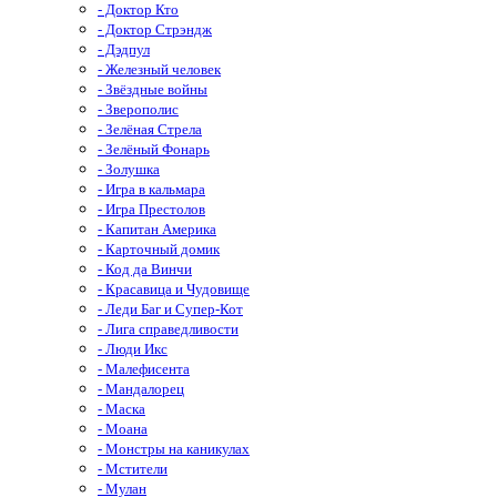
- Доктор Кто
- Доктор Стрэндж
- Дэдпул
- Железный человек
- Звёздные войны
- Зверополис
- Зелёная Стрела
- Зелёный Фонарь
- Золушка
- Игра в кальмара
- Игра Престолов
- Капитан Америка
- Карточный домик
- Код да Винчи
- Красавица и Чудовище
- Леди Баг и Супер-Кот
- Лига справедливости
- Люди Икс
- Малефисента
- Мандалорец
- Маска
- Моана
- Монстры на каникулах
- Мстители
- Мулан