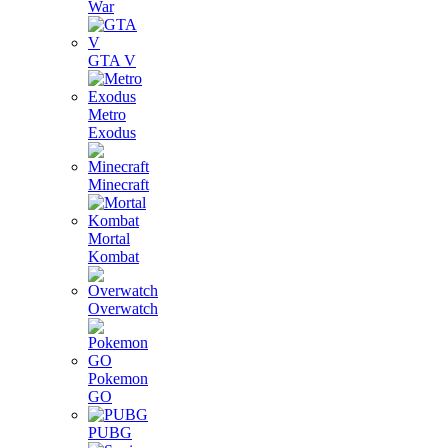
War
GTA V
Metro
Exodus
Minecraft
Mortal
Kombat
Overwatch
Pokemon
GO
PUBG