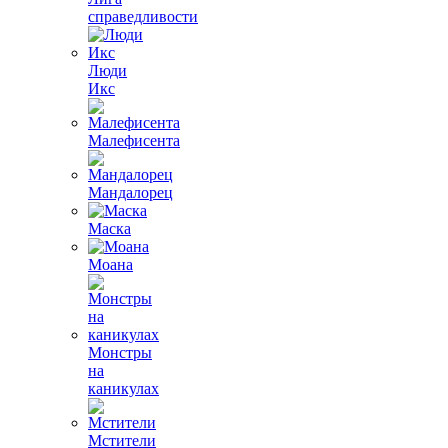
справедливости
Люди
Икс
Малефисента
Мандалорец
Маска
Моана
Монстры
на
каникулах
Мстители