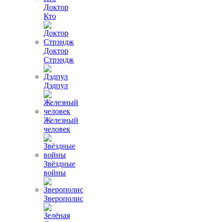
Доктор
Кто
Доктор
Стрэндж
Дэдпул
Железный
человек
Звёздные
войны
Зверополис