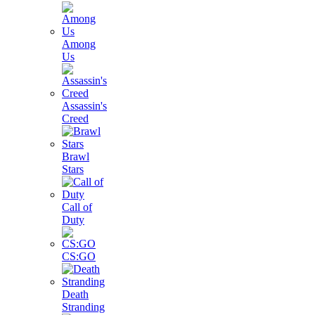
Among
Us
Assassin's
Creed
Brawl
Stars
Call of
Duty
CS:GO
Death
Stranding