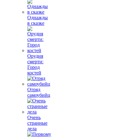
Однажды
в сказке
Орудия
смерти:
Город
костей
Отряд
самоубийц
Очень
странные
дела