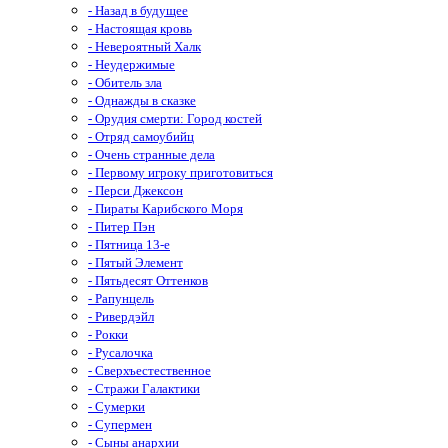
- Назад в будущее
- Настоящая кровь
- Невероятный Халк
- Неудержимые
- Обитель зла
- Однажды в сказке
- Орудия смерти: Город костей
- Отряд самоубийц
- Очень странные дела
- Первому игроку приготовиться
- Перси Джексон
- Пираты Карибского Моря
- Питер Пэн
- Пятница 13-е
- Пятый Элемент
- Пятьдесят Оттенков
- Рапунцель
- Ривердэйл
- Рокки
- Русалочка
- Сверхъестественное
- Стражи Галактики
- Сумерки
- Супермен
- Сыны анархии