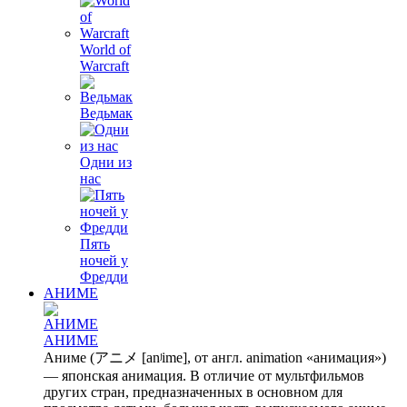
World of
Warcraft
Ведьмак
Одни из
нас
Пять
ночей у
Фредди
АНИМЕ
АНИМЕ
Аниме (アニメ [anʲime], от англ. animation «анимация»)
— японская анимация. В отличие от мультфильмов
других стран, предназначенных в основном для