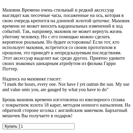
Маховик Времени очень стильный и редкий аксессуар
выглядит как песочные часы, посаженные на ось, которая в
свою очередь крепится на длинной золотой цепочке. Маховик
времени не может вносить кардинальных изменений в ход
событий. Так, например, маховик не может вернуть жизнь
убитому человеку. Но с его помощью можно сделать
вероятное реальным. Но будьте осторожны! Если тот, кто
использует маховик, встретится со своим прототипом в
прошлом, это приведёт к непредсказуемым последствиям.
Этот аксессуар выделит вас среди других. Приятно удивите
своих знакомых шикарным атрибутом из фильма Гарри
Поттер.
Надпись на маховике гласит:
"I mark the hours, every one. Nor have I yet outrun the sun. My use
and value unto you, are gauged by what you have to do"
Брошь маховик времени изготовлена из ювелирного сплава
с покрытием золота 18 карат, методом ионного напыления. На
обратной стороне иголка с английским замочком. Бархатный
мешочек Вы получаете в подарок!
Купить