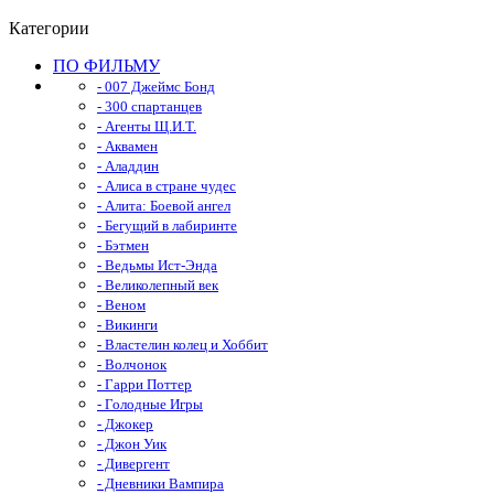
Категории
ПО ФИЛЬМУ
- 007 Джеймс Бонд
- 300 спартанцев
- Агенты Щ.И.Т.
- Аквамен
- Аладдин
- Алиса в стране чудес
- Алита: Боевой ангел
- Бегущий в лабиринте
- Бэтмен
- Ведьмы Ист-Энда
- Великолепный век
- Веном
- Викинги
- Властелин колец и Хоббит
- Волчонок
- Гарри Поттер
- Голодные Игры
- Джокер
- Джон Уик
- Дивергент
- Дневники Вампира