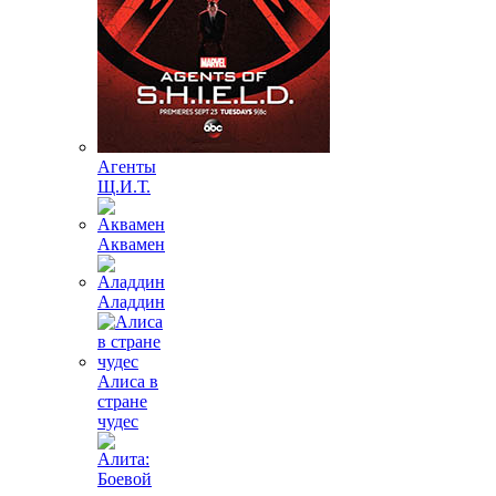
Агенты
Щ.И.Т.
Аквамен
Аладдин
Алиса в
стране
чудес