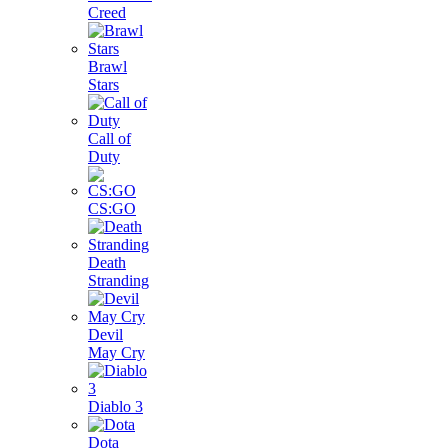
Creed
Brawl
Stars
Call of
Duty
CS:GO
Death
Stranding
Devil
May Cry
Diablo 3
Dota