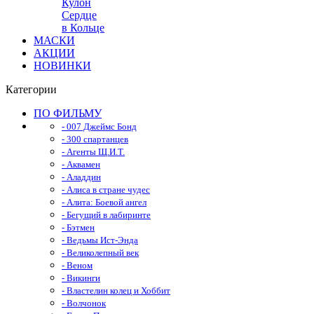
Кулон
Сердце
в Кольце
МАСКИ
АКЦИИ
НОВИНКИ
Категории
ПО ФИЛЬМУ
- 007 Джеймс Бонд
- 300 спартанцев
- Агенты Щ.И.Т.
- Аквамен
- Аладдин
- Алиса в стране чудес
- Алита: Боевой ангел
- Бегущий в лабиринте
- Бэтмен
- Ведьмы Ист-Энда
- Великолепный век
- Веном
- Викинги
- Властелин колец и Хоббит
- Волчонок