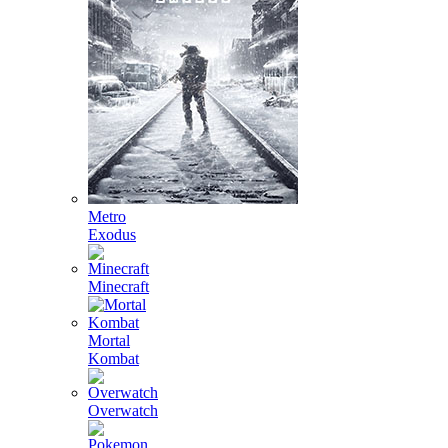
Metro
Exodus
Minecraft
Mortal
Kombat
Overwatch