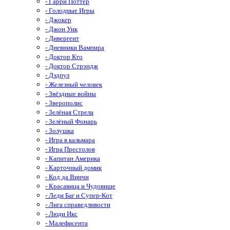
- Гарри Поттер
- Голодные Игры
- Джокер
- Джон Уик
- Дивергент
- Дневники Вампира
- Доктор Кто
- Доктор Стрэндж
- Дэдпул
- Железный человек
- Звёздные войны
- Зверополис
- Зелёная Стрела
- Зелёный Фонарь
- Золушка
- Игра в кальмара
- Игра Престолов
- Капитан Америка
- Карточный домик
- Код да Винчи
- Красавица и Чудовище
- Леди Баг и Супер-Кот
- Лига справедливости
- Люди Икс
- Малефисента