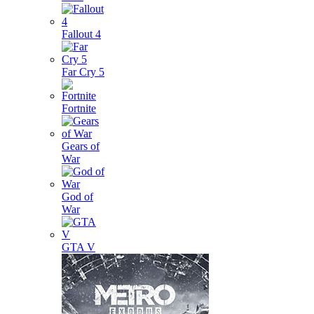
Fallout 4
Far Cry 5
Fortnite
Gears of
War
God of
War
GTA V