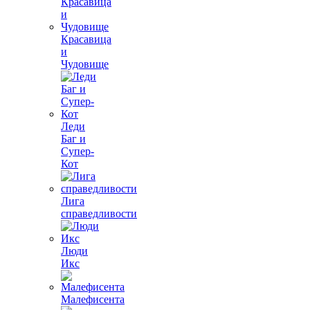
Красавица
и
Чудовище
Леди
Баг и
Супер-
Кот
Лига
справедливости
Люди
Икс
Малефисента