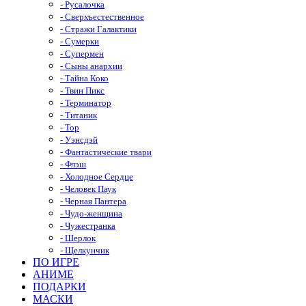
- Русалочка
- Сверхъестественное
- Стражи Галактики
- Сумерки
- Супермен
- Сыны анархии
- Тайна Коко
- Твин Пикс
- Терминатор
- Титаник
- Тор
- Уэнсдэй
- Фантастические твари
- Флэш
- Холодное Сердце
- Человек Паук
- Черная Пантера
- Чудо-женщина
- Чужестранка
- Шерлок
- Щелкунчик
ПО ИГРЕ
АНИМЕ
ПОДАРКИ
МАСКИ