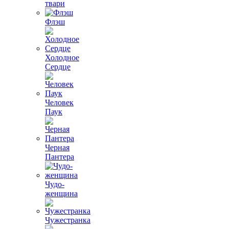
твари
Флэш
Холодное
Сердце
Человек
Паук
Черная
Пантера
Чудо-
женщина
Чужестранка