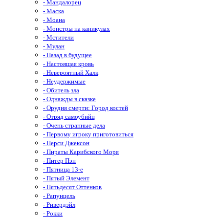
- Мандалорец
- Маска
- Моана
- Монстры на каникулах
- Мстители
- Мулан
- Назад в будущее
- Настоящая кровь
- Невероятный Халк
- Неудержимые
- Обитель зла
- Однажды в сказке
- Орудия смерти: Город костей
- Отряд самоубийц
- Очень странные дела
- Первому игроку приготовиться
- Перси Джексон
- Пираты Карибского Моря
- Питер Пэн
- Пятница 13-е
- Пятый Элемент
- Пятьдесят Оттенков
- Рапунцель
- Ривердэйл
- Рокки