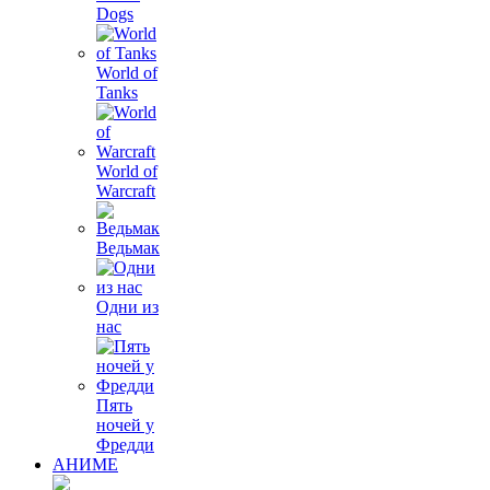
Dogs
World of
Tanks
World of
Warcraft
Ведьмак
Одни из
нас
Пять
ночей у
Фредди
АНИМЕ