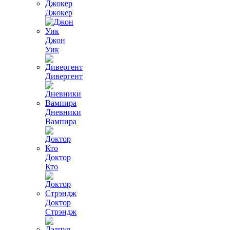
Джокер
Джон
Уик
Дивергент
Дневники
Вампира
Доктор
Кто
Доктор
Стрэндж