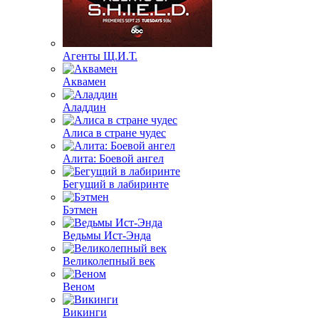
Агенты Щ.И.Т.
Аквамен
Аладдин
Алиса в стране чудес
Алита: Боевой ангел
Бегущий в лабиринте
Бэтмен
Ведьмы Ист-Энда
Великолепный век
Веном
Викинги