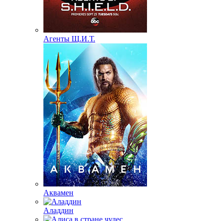
Агенты Щ.И.Т.
Аквамен
Аладдин