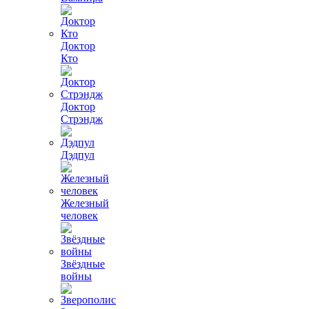
Доктор
Кто
Доктор
Стрэндж
Дэдпул
Железный
человек
Звёздные
войны