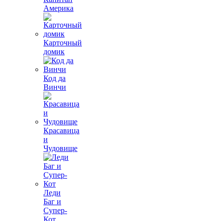
Америка
Карточный
домик
Код да
Винчи
Красавица
и
Чудовище
Леди
Баг и
Супер-
Кот