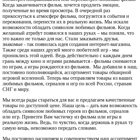
Когда заканчивается фильм, хочется продлить эмоции,
полученные во время просмотра. В очередной раз
прикоснуться к атмосфере фильма, погрузится в события и
переживания, перенести их в реальную жизнь. Мы искали
возможности обладать символом любимых фильмов. Когда
желанный атрибут появился в наших руках – мы поняли, что
это важно не только для нас. Стали заказывать друзья,
знакомые - так появилась идея создания интернет-магазина.
Также среди наших друзей много любителей игр - мы
прониклись этой идеей. Ведь действительно с каждым днем
грань между кино и играми размывается - фильмы снимаются
по играм, а игры рождаются из фильмов. Мы добавили в наш,
постоянно пополняющийся, ассортимент товары обширной
игровой вселенной. Теперь мы отправляем товары из ваших
любимых фильмов, сериалов и игр по всей России, странам
СНГ и миру.
Мы всегда рады стараться для вас и предлагаем качественные
товары по доступной цене. Наша цель – дать вам возможность
обладать символом любимых героев из фильмов, сериалов
или игр. Привезти Вам частичку из фильма или игры в
реальную жизнь. Ведь, то чувство, когда держишь в руках ту
самую вещь, невозможно передать словами.
Мы постоянно расширяем и совершенствуем наш ассортимент