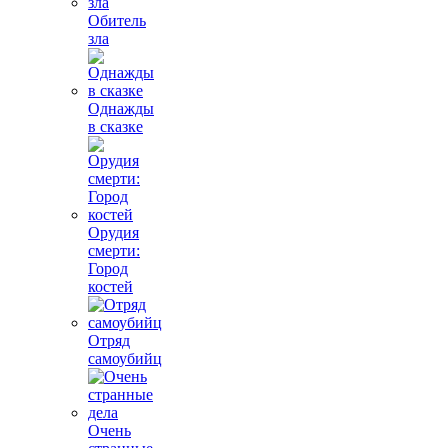
Обитель
зла
Однажды
в сказке
Орудия
смерти:
Город
костей
Отряд
самоубийц
Очень