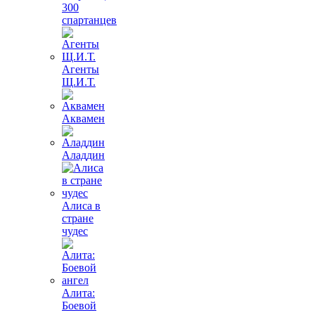
300
спартанцев
Агенты
Щ.И.Т.
Аквамен
Аладдин
Алиса в
стране
чудес
Алита:
Боевой