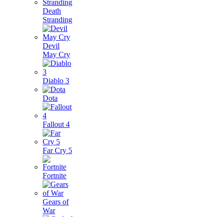
Death
Stranding
Devil
May Cry
Diablo 3
Dota
Fallout 4
Far Cry 5
Fortnite
Gears of
War