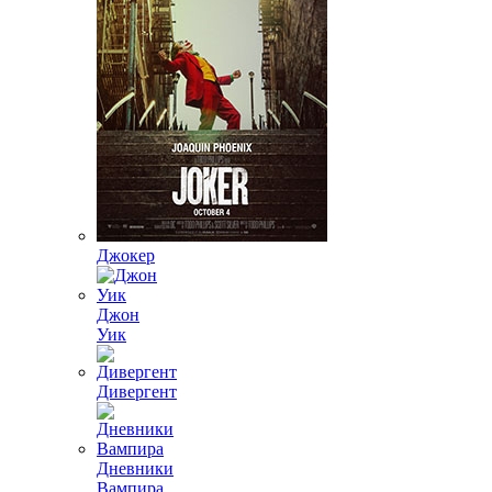
Джокер
Джон
Уик
Дивергент
Дневники
Вампира