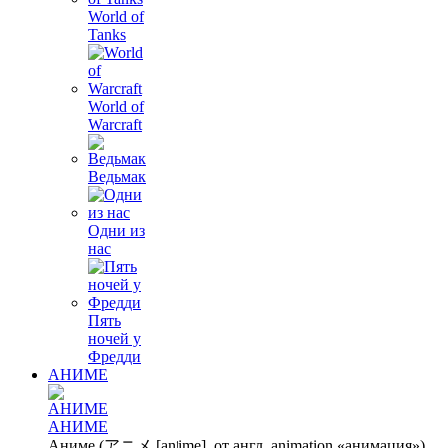
World of
Tanks
World of
Warcraft
Ведьмак
Одни из
нас
Пять
ночей у
Фредди
АНИМЕ
АНИМЕ
Аниме (アニメ [anʲime], от англ. animation «анимация»)