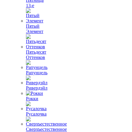
Пятница
13-е
Пятый
Элемент
Пятьдесят
Оттенков
Рапунцель
Ривердэйл
Рокки
Русалочка
Сверхъестественное