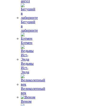
ангел
Бегущий
в
лабиринте
Бэтмен
Ведьмы
Ист-
Энда
Великолепный
век
Веном